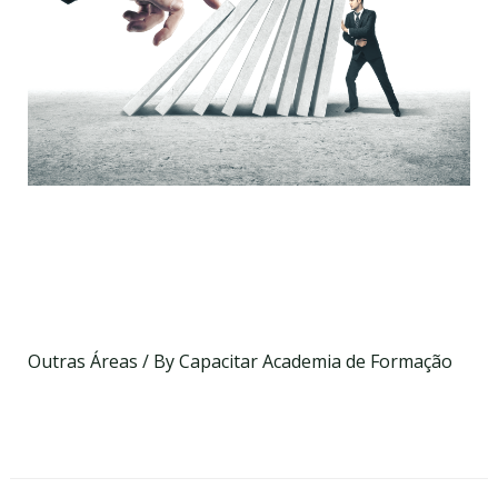
Curso de Prevenção da
Corrupção e Infrações
Conexas
Outras Áreas
/ By
Capacitar Academia de Formação
Data a definir
On-line