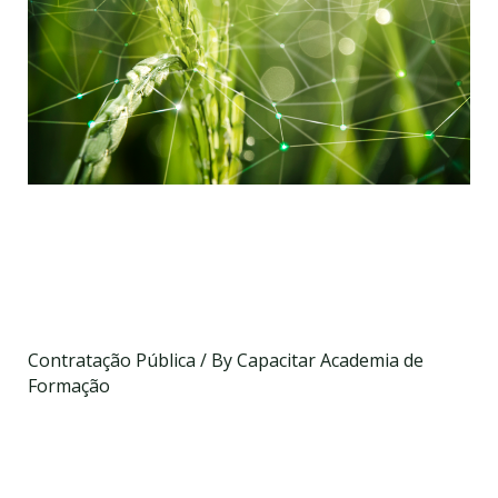
Aplicação de Critérios de
Sustentabilidade Ambiental:
da Teoria à Prática
Contratação Pública
/ By
Capacitar Academia de
Formação
Data a definir
On-line