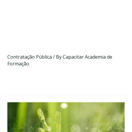
Pública – Principais
Conceitos, Regras,
Responsabilidades e Aspetos
Práticos
Contratação Pública
/ By
Capacitar Academia de
Formação
Data a definir
On-line