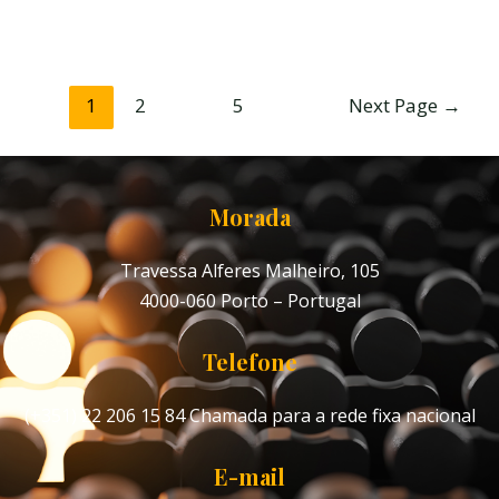
On-line
Paginação
1
2
…
5
Next Page
→
dos
conteúdos
Morada
Travessa Alferes Malheiro, 105
4000-060 Porto – Portugal
Telefone
(+351) 22 206 15 84
Chamada para a rede fixa nacional
E-mail