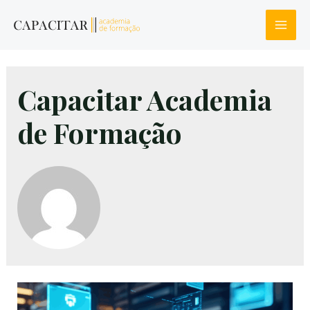
Skip
to
Main
content
Men
Capacitar Academia
de Formação