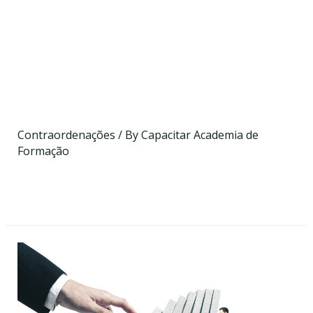
Processo de
Contraordenações
Rodoviárias: Perspetivas
Atuais
Contraordenações
/ By
Capacitar Academia de
Formação
Data a definir
On-line