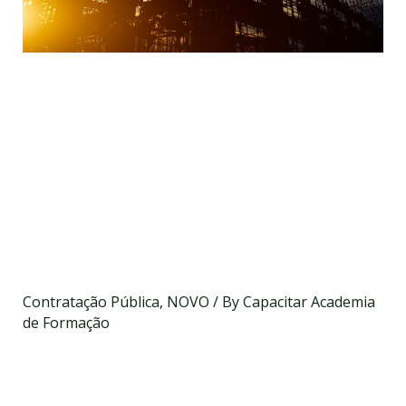
O Convite e o Programa do
Concurso nas
Empreitadasde Obras
Públicas (Elaboração,
Compreensão e
Cumprimento)
Contratação Pública
,
NOVO
/ By
Capacitar Academia
de Formação
Data a definir
On-line