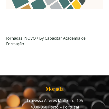
Jornadas de Contratação
Pública
Jornadas
,
NOVO
/ By
Capacitar Academia de
Formação
8, 15, 19, 30 e 31 de Outubro
Ponta Delgada | Machico | Porto | Lisboa
Morada
Travessa Alferes Malheiro, 105
4000-060 Porto – Portugal